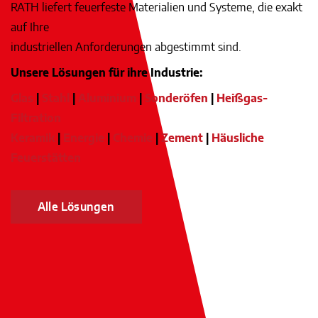
RATH liefert feuerfeste Materialien und Systeme, die exakt
auf Ihre
industriellen Anforderungen abgestimmt sind.
Unsere Lösungen für ihre Industrie:
Glas
|
Stahl
|
Aluminium
|
Sonderöfen
|
Heißgas-
Filtration
Keramik
|
Energie
|
Chemie
|
Zement
|
Häusliche
Feuerstätten
Alle Lösungen