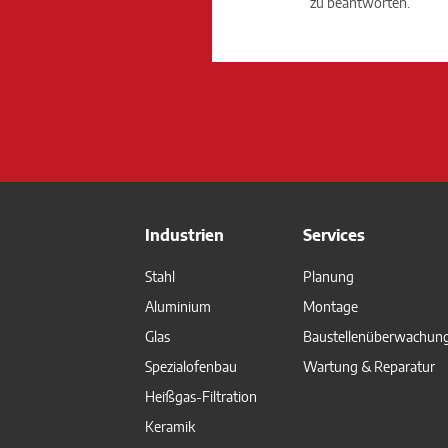
zu beantworten.
Industrien
Services
Stahl
Planung
Aluminium
Montage
Glas
Baustellenüberwachun
Spezialofenbau
Wartung & Reparatur
Heißgas-Filtration
Keramik