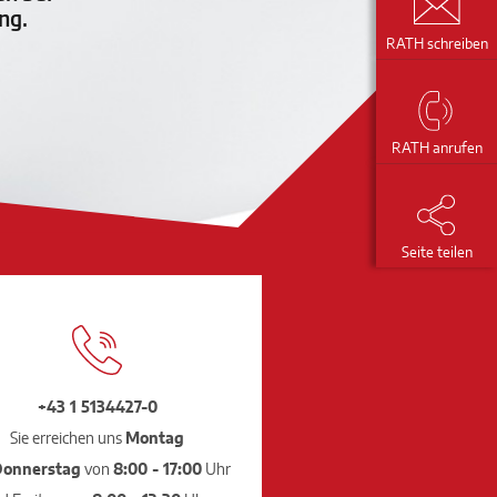
ng.
RATH schreiben
RATH anrufen
Seite teilen
+43 1 5134427-0
Sie erreichen uns
Montag
Donnerstag
von
8:00 - 17:00
Uhr