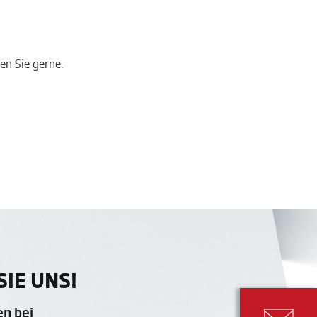
en Sie gerne.
IE UNS!
en bei