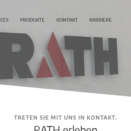
ICES
PRODUKTE
KONTAKT
KARRIERE
ung
Endlosfaser
News
Offene Jobs
age
Dichte Steine
Standorte
Produktion &
berwachung
Ungeformte
Vertrieb
Produkte
Reparatur
Downloadbereich
Betonformteile
REF
DISCREET
Feuerleichtsteine
Hochtemperaturwolle
Vakuumformteile
TRETEN SIE MIT UNS IN KONTAKT.
RATH erleben