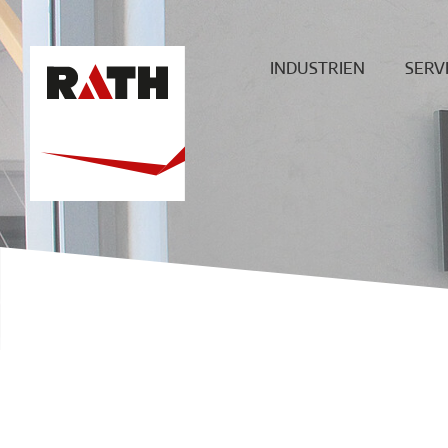
INDUSTRIEN
SERV
Zement
Plan
Stahl
Mont
Glas
Baustellenü
Aluminium
Wartung & 
Sonderöfen
ECO
Heißgas-
Filtration
Keramik
Energie
Chemie