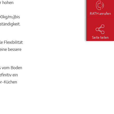
r hohen
RATH anrufen
00kg/m³)
bis
tändigkeit.
Seite teilen
e Flexibilität
eine bessere
s vom Boden
initiv ein
or-Küchen