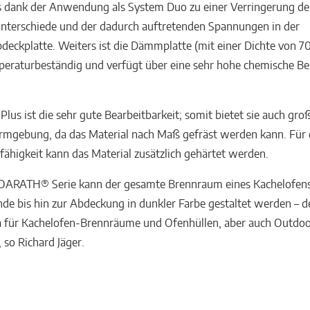
 dank der Anwendung als System Duo zu einer Verringerung de
nterschiede und der dadurch auftretenden Spannungen in der
eckplatte. Weiters ist die Dämmplatte (mit einer Dichte von 7
eraturbeständig und verfügt über eine sehr hohe chemische Bes
Plus ist die sehr gute Bearbeitbarkeit; somit bietet sie auch groß
rmgebung, da das Material nach Maß gefräst werden kann. Für 
ähigkeit kann das Material zusätzlich gehärtet werden.
OARATH® Serie kann der gesamte Brennraum eines Kachelofen
de bis hin zur Abdeckung in dunkler Farbe gestaltet werden – def
a für Kachelofen-Brennräume und Ofenhüllen, aber auch Outdo
, so Richard Jäger.