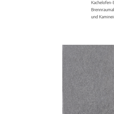
Kachelofen-
Brennraumab
und Kaminein