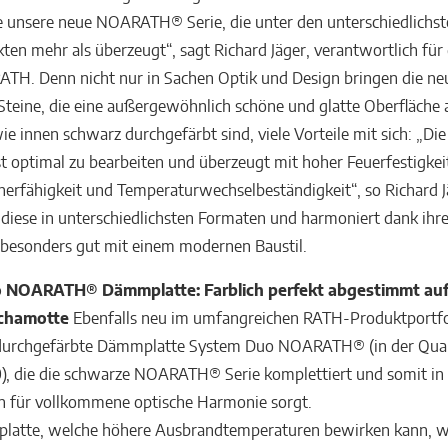
 unsere neue NOARATH® Serie, die unter den unterschiedlichs
ten mehr als überzeugt“, sagt Richard Jäger, verantwortlich für
RATH. Denn nicht nur in Sachen Optik und Design bringen die n
Steine, die eine außergewöhnlich schöne und glatte Oberfläche 
e innen schwarz durchgefärbt sind, viele Vorteile mit sich: „Di
t optimal zu bearbeiten und überzeugt mit hoher Feuerfestigkei
rfähigkeit und Temperaturwechselbeständigkeit“, so Richard J
st diese in unterschiedlichsten Formaten und harmoniert dank ihr
besonders gut mit einem modernen Baustil.
 NOARATH® Dämmplatte: Farblich perfekt abgestimmt auf
Schamotte
Ebenfalls neu im umfangreichen RATH-Produktportfol
durchgefärbte Dämmplatte System Duo NOARATH® (in der Qual
), die die schwarze NOARATH® Serie komplettiert und somit in
 für vollkommene optische Harmonie sorgt.
latte, welche höhere Ausbrandtemperaturen bewirken kann, w