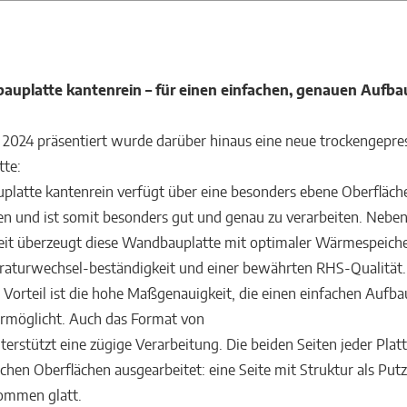
uplatte kantenrein – für einen einfachen, genauen Aufba
2024 präsentiert wurde darüber hinaus eine neue trockengepre
te:
latte kantenrein verfügt über eine besonders ebene Oberfläch
n und ist somit besonders gut und genau zu verarbeiten. Nebe
eit überzeugt diese Wandbauplatte mit optimaler Wärmespeiche
aturwechsel-beständigkeit und einer bewährten RHS-Qualität. 
 Vorteil ist die hohe Maßgenauigkeit, die einen einfachen Aufb
rmöglicht. Auch das Format von
erstützt eine zügige Verarbeitung. Die beiden Seiten jeder Platt
ichen Oberflächen ausgearbeitet: eine Seite mit Struktur als Putz
ommen glatt.