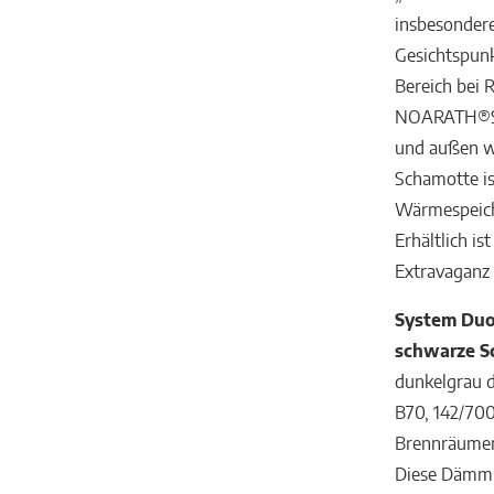
insbesondere
Gesichtspunk
Bereich bei 
NOARATH®
und außen wi
Schamotte is
Wärmespeiche
Erhältlich i
Extravaganz 
System Duo
schwarze 
dunkelgrau 
B70, 142/700
Brennräumen
Diese Dämmp