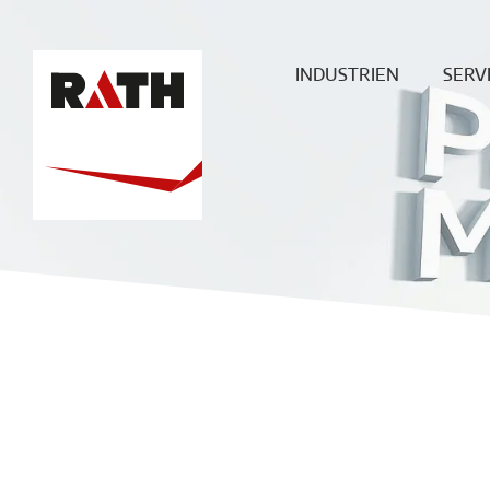
INDUSTRIEN
SERV
Zement
Plan
Stahl
Mont
Glas
Baustellenü
Aluminium
Wartung & 
Sonderöfen
ECO
Heißgas-
Filtration
Keramik
Energie
Chemie