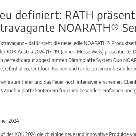
eu definiert: RATH präsent
xtravagante NOARATH® Ser
xtravaganz – dafür steht die neue, edle NOARATH® Produktserie
der KOK Austria 2024 (17.-19. Jänner, Messe Wels) präsentierte
ch perfekt darauf abgestimmten Dämmplatte System Duo NOA
, Ofenhüllen, Outdoor-Küchen und Griller zu einem besonderen
rennraum tiefer und das Feuer noch intensiver erscheinen. Ebenf
 Wandbauplatte kantenrein für einen besonders einfachen und
nner 2024
uf der KOK 2024 gleich einige neue und innovative Produkte vor