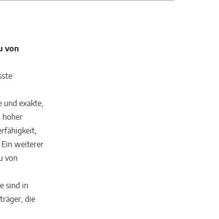
u von
sste
e und exakte,
n hoher
rfähigkeit,
Ein weiterer
au von
e sind in
träger, die