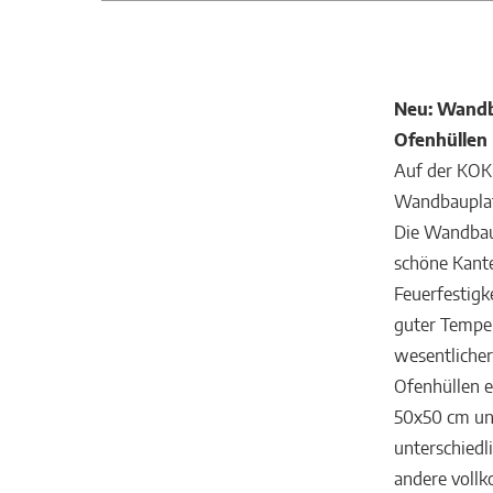
Neu: Wandba
Ofenhüllen
Auf der KOK 
Wandbauplat
Die Wandbaup
schöne Kante
Feuerfestigk
guter Temper
wesentlicher
Ofenhüllen e
50x50 cm unt
unterschiedl
andere vollk