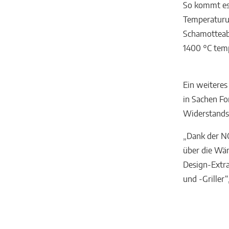
So kommt es
Temperaturu
Schamotteabd
1400 °C temp
Ein weiteres 
in Sachen Fo
Widerstandsf
„Dank der N
über die Wän
Design-Extr
und -Griller“