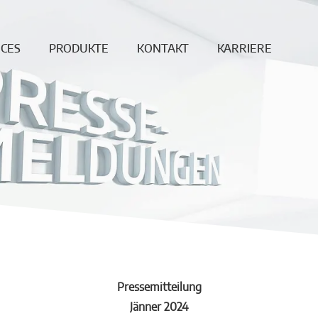
ICES
PRODUKTE
KONTAKT
KARRIERE
ung
Endlosfaser
News
Offene Jobs
age
Dichte Steine
Standorte
Produktion &
berwachung
Ungeformte
Vertrieb
Produkte
Reparatur
Downloadbereich
Betonformteile
REF
DISCREET
Feuerleichtsteine
Hochtemperaturwolle
Vakuumformteile
Pressemitteilung
Jänner 2024