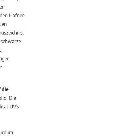
ten
 den Hafner-
euen
auszeichnet
e schwarze
t,
äger.
er
 die
io: Die
ität UVS-
ird im