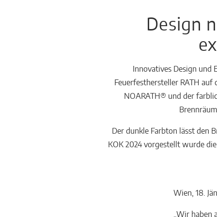
Design n
Häusliche
Feuerstätten
e
Innovatives Design und E
Feuerfesthersteller RATH auf 
NOARATH® und der farbli
Brennräume
Der dunkle Farbton lässt den B
KOK 2024 vorgestellt wurde die
Wien, 18. Jä
„Wir haben a