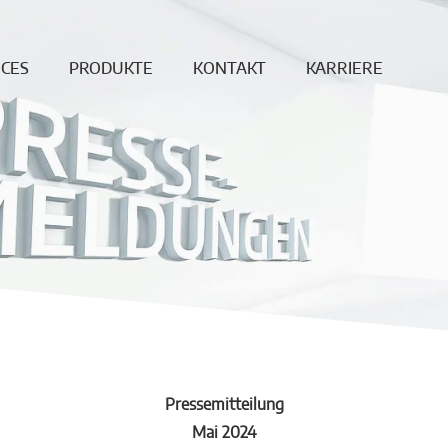
ICES
PRODUKTE
KONTAKT
KARRIERE
ung
Endlosfaser
News
Offene Jobs
age
Dichte Steine
Standorte
Produktion &
berwachung
Ungeformte
Vertrieb
Produkte
Reparatur
Downloadbereich
Betonformteile
REF
DISCREET
Feuerleichtsteine
Hochtemperaturwolle
Vakuumformteile
Pressemitteilung
Mai 2024