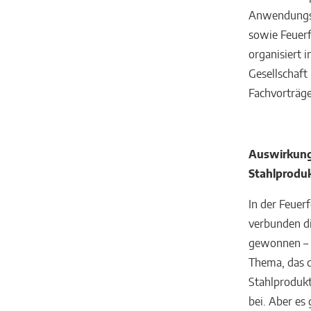
Anwendungst
sowie Feuerf
organisiert 
Gesellschaft
Fachvorträg
Auswirkunge
Stahlprodu
In der Feuer
verbunden d
gewonnen – 
Thema, das d
Stahlprodukt
bei. Aber es