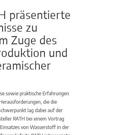
H präsentierte
isse zu
im Zuge des
produktion und
eramischer
sse sowie praktische Erfahrungen
Herausforderungen, die die
Schwerpunkt lag dabei auf der
steller RATH bei einem Vortrag
Einsatzes von Wasserstoff in der