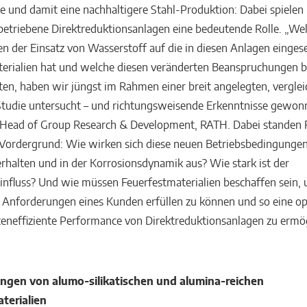
ie und damit eine nachhaltigere Stahl-Produktion: Dabei spielen
etriebene Direktreduktionsanlagen eine bedeutende Rolle. „We
 der Einsatz von Wasserstoff auf die in diesen Anlagen einges
terialien hat und welche diesen veränderten Beanspruchungen 
ten, haben wir jüngst im Rahmen einer breit angelegten, vergle
tudie untersucht – und richtungsweisende Erkenntnisse gewonn
, Head of Group Research & Development, RATH. Dabei standen 
Vordergrund: Wie wirken sich diese neuen Betriebsbedingunge
rhalten und in der Korrosionsdynamik aus? Wie stark ist der
nfluss? Und wie müssen Feuerfestmaterialien beschaffen sein, 
n Anforderungen eines Kunden erfüllen zu können und so eine o
teneffiziente Performance von Direktreduktionsanlagen zu ermö
ngen von alumo-silikatischen und alumina-reichen
terialien