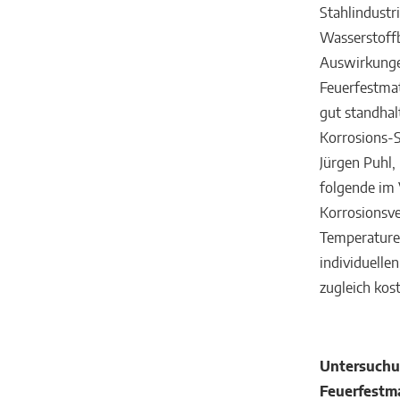
Stahlindustr
Wasserstoffb
Auswirkungen
Feuerfestma
gut standhal
Korrosions-S
Jürgen Puhl
folgende im 
Korrosionsve
Temperaturei
individuelle
zugleich kos
Untersuchu
Feuerfestma