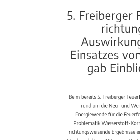
5. Freiberger
Häusliche
Feuerstätten
richtu
Auswirkung
Einsatzes von
gab Einbl
Beim bereits 5. Freiberger Feue
rund um die Neu- und Weit
Energiewende für die Feuerfe
Problematik Wasserstoff-Korro
richtungsweisende Ergebnisse ei