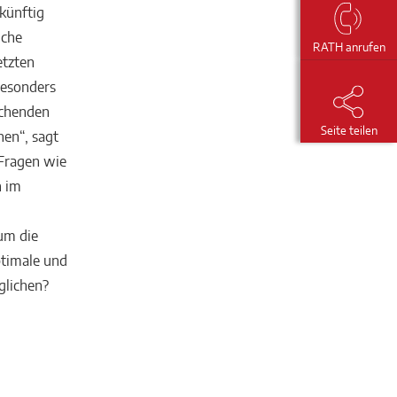
 künftig
lche
RATH anrufen
etzten
besonders
ichenden
Seite teilen
en“, sagt
Fragen wie
n im
um die
ptimale und
glichen?