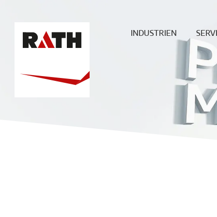
INDUSTRIEN
SERV
Zement
Plan
Stahl
Mont
Glas
Baustellenü
Aluminium
Wartung & 
Sonderöfen
ECO
Heißgas-
Filtration
Keramik
Energie
Chemie