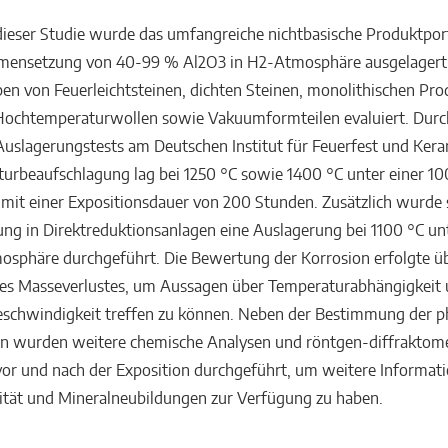
eser Studie wurde das umfangreiche nichtbasische Produktport
mensetzung von 40-99 % Al2O3 in H2-Atmosphäre ausgelagert
n von Feuerleichtsteinen, dichten Steinen, monolithischen Pro
Hochtemperaturwollen sowie Vakuumformteilen evaluiert. Durc
uslagerungstests am Deutschen Institut für Feuerfest und Kera
urbeaufschlagung lag bei 1250 °C sowie 1400 °C unter einer 1
it einer Expositionsdauer von 200 Stunden. Zusätzlich wurde s
g in Direktreduktionsanlagen eine Auslagerung bei 1100 °C unt
sphäre durchgeführt. Die Bewertung der Korrosion erfolgte üb
des Masseverlustes, um Aussagen über Temperaturabhängigkeit
schwindigkeit treffen zu können. Neben der Bestimmung der ph
en wurden weitere chemische Analysen und röntgen-diffraktome
r und nach der Exposition durchgeführt, um weitere Informat
ität und Mineralneubildungen zur Verfügung zu haben.