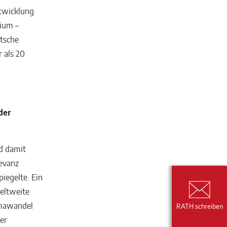
twicklung
sium –
utsche
 als 20
der
d damit
evanz
iegelte. Ein
weltweite
imawandel
RATH schreiben
er