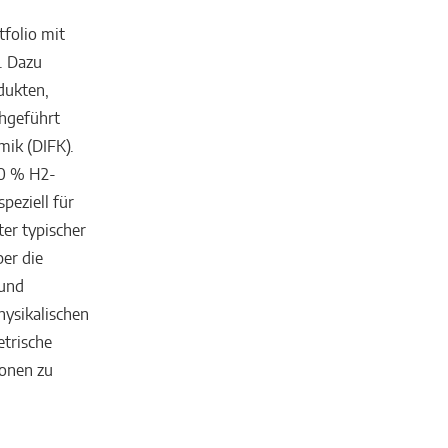
folio mit
. Dazu
dukten,
hgeführt
mik (DIFK).
00 % H2-
peziell für
er typischer
er die
 und
ysikalischen
trische
ionen zu