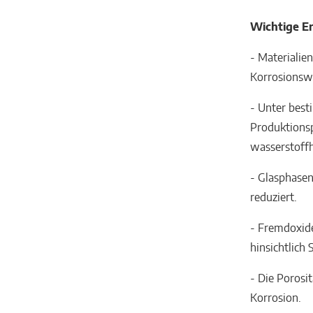
Wichtige Er
- Materialie
Korrosionsw
- Unter bes
Produktionsp
wasserstoff
- Glasphase
reduziert.
- Fremdoxide
hinsichtlich
- Die Porosi
Korrosion.