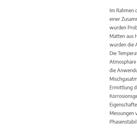
Im Rahmen di
einer Zusam
wurden Probe
Matten aus 
wurden die A
Die Temperat
Atmosphäre m
die Anwendun
Mischgasatmo
Ermittlung 
Korrosionsge
Eigenschaft
Messungen vo
Phasenstabil