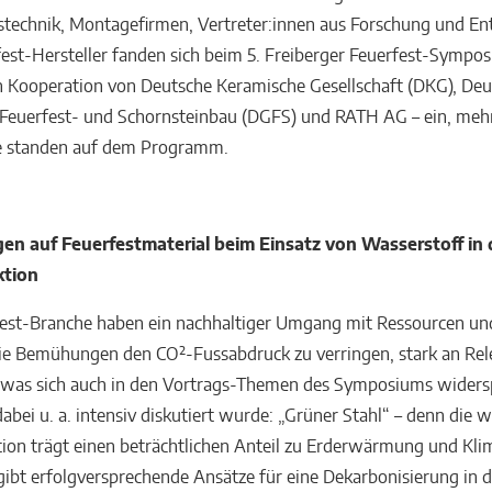
echnik, Montagefirmen, Vertreter:innen aus Forschung und En
est-Hersteller fanden sich beim 5. Freiberger Feuerfest-Sympo
in Kooperation von Deutsche Keramische Gesellschaft (DKG), De
 Feuerfest- und Schornsteinbau (DGFS) und RATH AG – ein, mehr
e standen auf dem Programm.
n auf Feuerfestmaterial beim Einsatz von Wasserstoff in 
ktion
fest-Branche haben ein nachhaltiger Umgang mit Ressourcen un
ie Bemühungen den CO₂-Fussabdruck zu verringen, stark an Rel
was sich auch in den Vortrags-Themen des Symposiums widersp
abei u. a. intensiv diskutiert wurde: „Grüner Stahl“ – denn die 
ion trägt einen beträchtlichen Anteil zu Erderwärmung und Kl
 gibt erfolgversprechende Ansätze für eine Dekarbonisierung in d