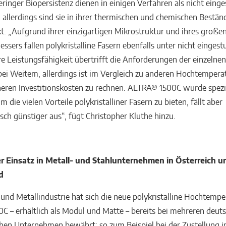
eringer Biopersistenz dienen in einigen Verfahren als nicht einge
, allerdings sind sie in ihrer thermischen und chemischen Bestän
t. „Aufgrund ihrer einzigartigen Mikrostruktur und ihres große
ssers fallen polykristalline Fasern ebenfalls unter nicht eingest
re Leistungsfähigkeit übertrifft die Anforderungen der einzelne
 bei Weitem, allerdings ist im Vergleich zu anderen Hochtemper
eren Investitionskosten zu rechnen. ALTRA® 1500C wurde spezi
m die vielen Vorteile polykristalliner Fasern zu bieten, fällt aber
sch günstiger aus“, fügt Christopher Kluthe hinzu.
er Einsatz in Metall- und Stahlunternehmen in Österreich u
d
- und Metallindustrie hat sich die neue polykristalline Hochtemp
 – erhältlich als Modul und Matte – bereits bei mehreren deut
chen Unternehmen bewährt: so zum Beispiel bei der Zustellung 