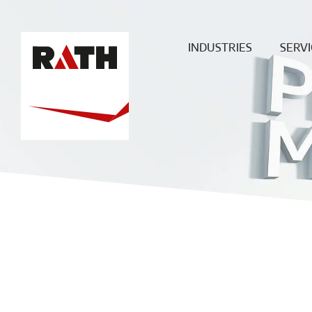
INDUSTRIES
SERVI
Cement
Plann
Steel
Install
Glass
Constru
sit
Aluminum
superv
Special furnaces
Mainte
& Rep
Hot-gas
Filtration
ECO
Ceramic
Energy
Fuels &