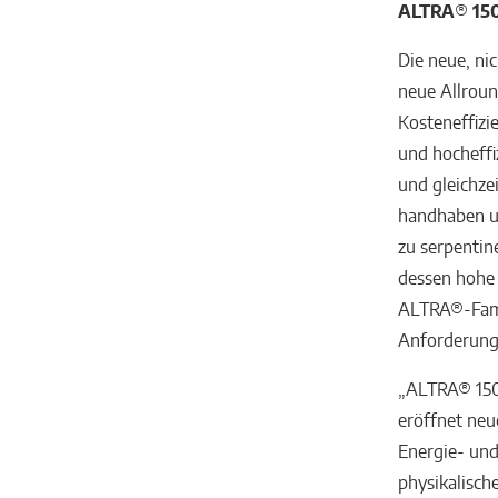
ALTRA
®
150
Die neue, ni
neue Allrou
Kosteneffizi
und hocheffi
und gleichze
handhaben un
zu serpentin
dessen hohe
ALTRA®-Famili
Anforderunge
„ALTRA® 150
eröffnet neu
Energie- und
physikalisch