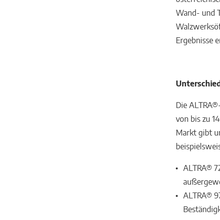
Wand- und T
Walzwerksöf
Ergebnisse er
Unterschied
Die ALTRA®-
von bis zu 1
Markt gibt u
beispielswei
ALTRA® 72:
außergewö
ALTRA® 97:
Beständigke