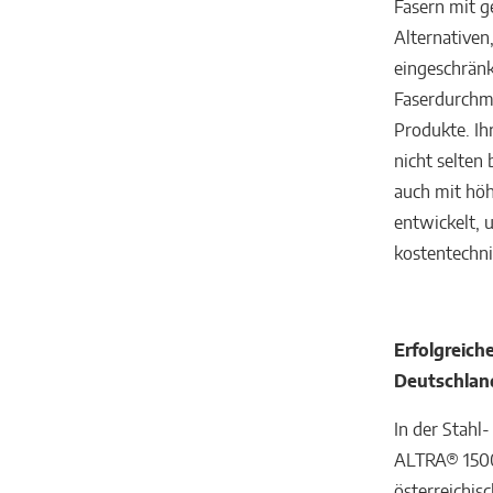
Fasern mit g
Alternativen
eingeschränk
Faserdurchme
Produkte. Ih
nicht selten
auch mit höh
entwickelt, u
kostentechni
Erfolgreich
Deutschlan
In der Stahl
ALTRA® 1500C
österreichis