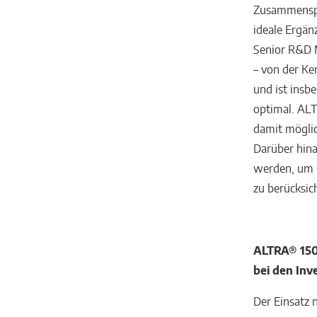
Zusammenspie
ideale Ergän
Senior R&D M
– von der Ke
und ist insb
optimal. ALT
damit möglic
Darüber hina
werden, um 
zu berücksic
ALTRA® 1500
bei den Inv
Der Einsatz