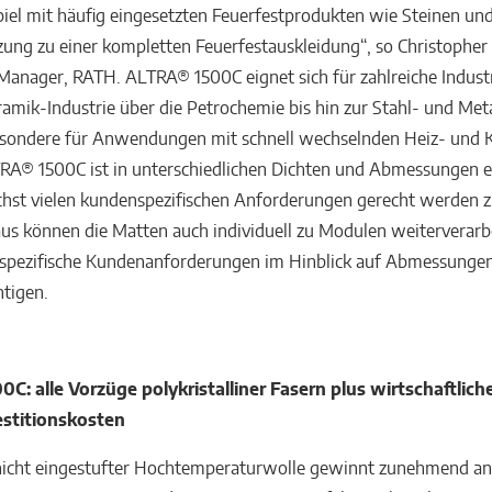
l mit häufig eingesetzten Feuerfestprodukten wie Steinen und
zung zu einer kompletten Feuerfestauskleidung“, so Christopher 
anager, RATH. ALTRA® 1500C eignet sich für zahlreiche Indust
ramik-Industrie über die Petrochemie bis hin zur Stahl- und Meta
esondere für Anwendungen mit schnell wechselnden Heiz- und 
RA® 1500C ist in unterschiedlichen Dichten und Abmessungen er
hst vielen kundenspezifischen Anforderungen gerecht werden 
us können die Matten auch individuell zu Modulen weiterverarb
spezifische Kundenanforderungen im Hinblick auf Abmessungen
htigen.
C: alle Vorzüge polykristalliner Fasern plus wirtschaftliche
estitionskosten
 nicht eingestufter Hochtemperaturwolle gewinnt zunehmend a