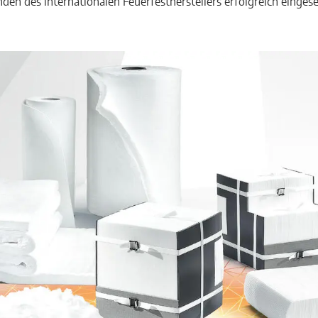
den des internationalen Feuerfestherstellers erfolgreich eingese