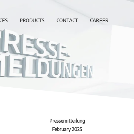
CES
PRODUCTS
CONTACT
CAREER
ing
Continuous
News
Open
Fiber
Positions
ation
Sales and
Dense bricks
production
ction
locations
e
Monolithics
ision
Downloads
Pre-cast blocks
nance
Insulating Fire
air
Bricks
REF
High
temperature
insulation wool
Pressemitteilung
Vacuumformed
February 2025
shapes