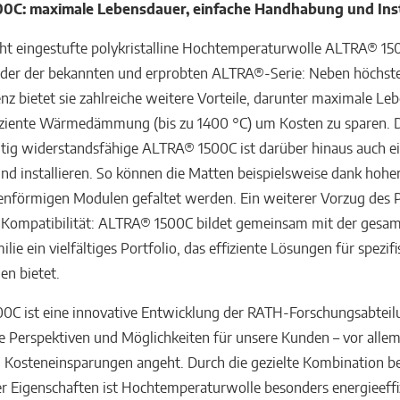
0C: maximale Lebensdauer, einfache Handhabung und Inst
cht eingestufte polykristalline Hochtemperaturwolle ALTRA® 150
nder der bekannten und erprobten ALTRA®-Serie: Neben höchst
enz bietet sie zahlreiche weitere Vorteile, darunter maximale Le
ziente Wärmedämmung (bis zu 1400 °C) um Kosten zu sparen. Di
itig widerstandsfähige ALTRA® 1500C ist darüber hinaus auch e
d installieren. So können die Matten beispielsweise dank hoher 
enförmigen Modulen gefaltet werden. Ein weiterer Vorzug des P
 Kompatibilität: ALTRA® 1500C bildet gemeinsam mit der gesa
e ein vielfältiges Portfolio, das effiziente Lösungen für spezif
n bietet.
0C ist eine innovative Entwicklung der RATH-Forschungsabteil
e Perspektiven und Möglichkeiten für unsere Kunden – vor alle
 Kosteneinsparungen angeht. Durch die gezielte Kombination 
er Eigenschaften ist Hochtemperaturwolle besonders energieeffi