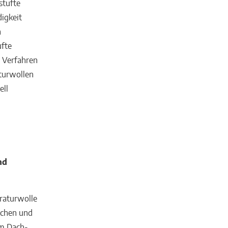
stufte
digkeit
n
ufte
n Verfahren
aturwollen
ell
nd
eraturwolle
schen und
im Dach-,