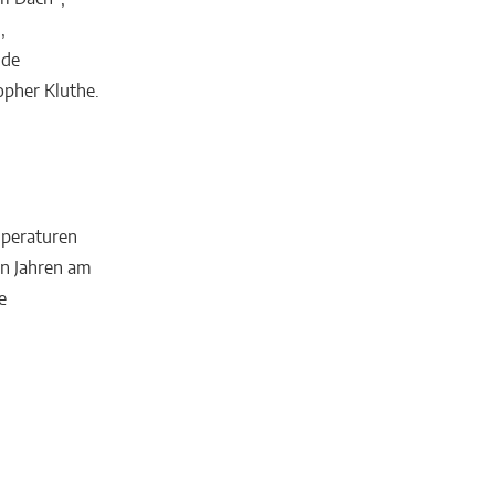
,
nde
topher Kluthe.
peraturen
en Jahren am
e