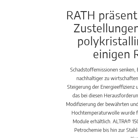
Chemicals
RATH präsenti
Domestic
Zustellungen
fireplaces
polykristal
einigen 
Schadstoffemissionen senken, 
nachhaltiger zu wirtschafte
Steigerung der Energieeffizien
das bei diesen Herausforderu
Modifizierung der bewährten und 
Hochtemperaturwolle wurde fü
Module erhältlich. ALTRA® 150
Petrochemie bis hin zur Stah