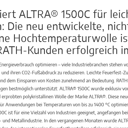
ert ALTRA® 1500C für leic
: Die neu entwickelte, nich
line Hochtemperaturwolle ist
RATH-Kunden erfolgreich i
Energieverbrauch optimieren – viele Industriebranchen stehen v
n und ihren CO2-Fußabdruck zu reduzieren. Leichte Feuerfest-Z
z und dem Einsparen von Kosten zunehmend an Bedeutung. RATH b
ngen bestmöglich unterstützt: ALTRA® 1500C wurde exklusiv von
erprobten polykristallinen Wolle der Marke ALTRA®. Diese neue, 
r Anwendungen bei Temperaturen von bis zu 1400 °C optimiert 
0C ist für eine Vielzahl von Industrien geeignet, angefangen bei
l- und Metallindustrie. In den vergangenen Monaten wurde ALT