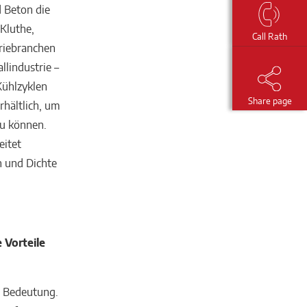
 Beton die
Kluthe,
Call Rath
riebranchen
llindustrie –
Kühlzyklen
Share page
hältlich, um
zu können.
eitet
 und Dichte
 Vorteile
n Bedeutung.