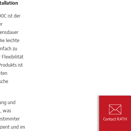
allation
0C ist der
er
bensdauer
e leichte
infach zu
Flexibilität
rodukts ist
mten
ische
ung und
m, was
bestimmter
Contact RATH
zient und im